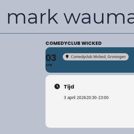
Ga
mark waum
naar
de
inhoud
COMEDYCLUB WICKED
03
Comedyclub Wicked
, Groningen
APR
Tijd
3 april 2026
20:30
-
23:00