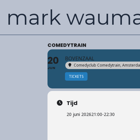
Ga
mark waum
naar
de
inhoud
COMEDYTRAIN
20
BOVENZAAL
Comedyclub Comedytrain
, Amsterd
JUN
TICKETS
Tijd
20 juni 2026
21:00
-
22:30