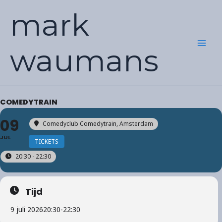
Ga
mark
naar
de
inhoud
waumans
COMEDYTRAIN
09
Comedyclub Comedytrain
, Amsterdam
JUL
TICKETS
20:30 - 22:30
Tijd
9 juli 2026
20:30
-
22:30