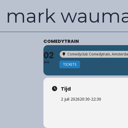
Ga
mark waum
naar
de
inhoud
COMEDYTRAIN
02
Comedyclub Comedytrain
, Amsterd
JUL
TICKETS
Tijd
2 juli 2026
20:30
-
22:30