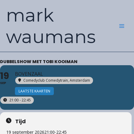
Ga
mark
naar
de
inhoud
waumans
DUBBELSHOW MET TOBI KOOIMAN
19
BOVENZAAL
Comedyclub Comedytrain
, Amsterdam
SEP
LAATSTE KAARTEN
21:00 - 22:45
Tijd
19 september 2026
21:00
-
22:45